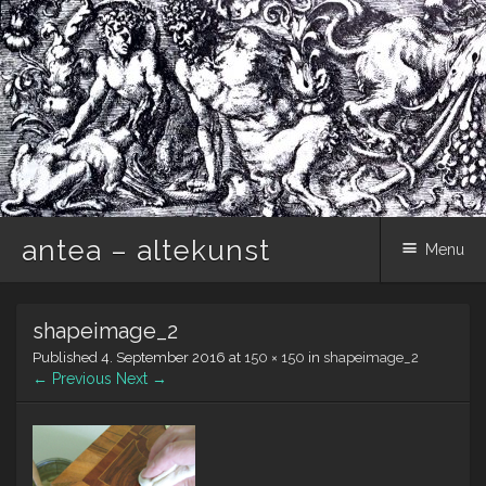
antea – altekunst
Menu
Skip
shapeimage_2
to
content
Published
4. September 2016
at
150 × 150
in
shapeimage_2
← Previous
Next →