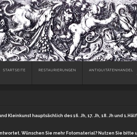
Skip
STARTSEITE
RESTAURIERUNGEN
ANTIQUITÄTENHANDEL
to
content
nd Kleinkunst hauptsächlich des 16. Jh, 17. Jh, 18. Jh und 1.Häl
wortet. Wünschen Sie mehr Fotomaterial? Nutzen Sie bitte u