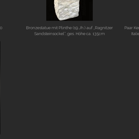
00
Bronzestatue mit Plinthe (19.Jh.) auf „Ragnitzer
Paar Ker
Sandsteinsockel“, ges. Höhe ca. 135cm
Ital