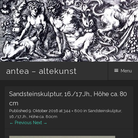
antea – altekunst
Menu
Skip
Sandsteinskulptur, 16./17.Jh., Höhe ca. 80
to
content
cm
Published
9. Oktober 2016
at
344 × 800
in
Sandsteinskulptur,
16./17.Jh., Höhe ca. 80cm
← Previous
Next →