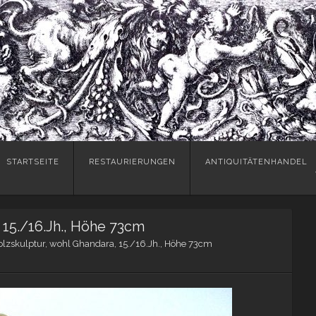
Skip
STARTSEITE
RESTAURIERUNGEN
ANTIQUITÄTENHANDEL
to
content
 15./16.Jh., Höhe 73cm
olzskulptur, wohl Ghandara, 15./16.Jh., Höhe 73cm