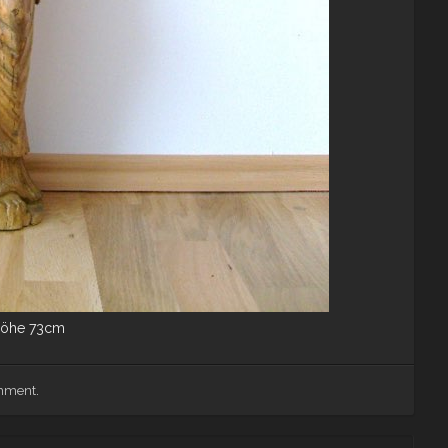
 Höhe 73cm
omment
.