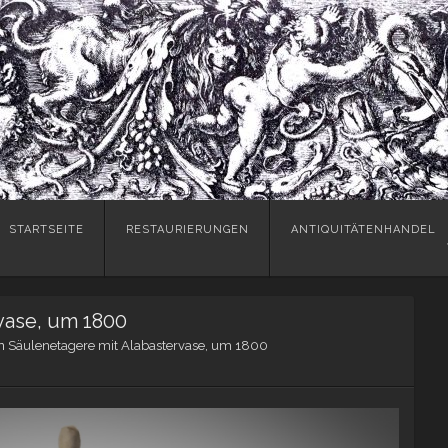
Skip
STARTSEITE
RESTAURIERUNGEN
ANTIQUITÄTENHANDEL
to
content
vase, um 1800
n
Säulenetagere mit Alabastervase, um 1800