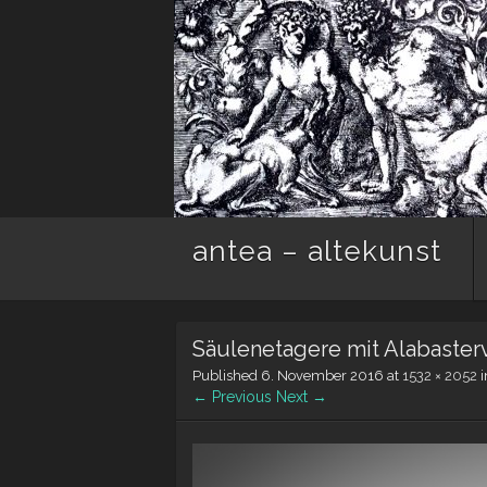
antea – altekunst
Säulenetagere mit Alabaster
Published
6. November 2016
at
1532 × 2052
i
← Previous
Next →