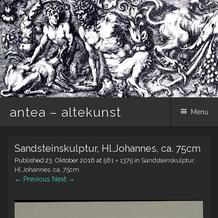
antea – altekunst
Menu
Skip
Sandsteinskulptur, Hl.Johannes, ca. 75cm
to
content
Published
23. Oktober 2016
at
581 × 1375
in
Sandsteinskulptur,
Hl.Johannes, ca. 75cm
← Previous
Next →