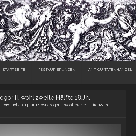
Skip
STARTSEITE
RESTAURIERUNGEN
ANTIQUITÄTENHANDEL
to
content
gor II, wohl zweite Hälfte 18.Jh.
Große Holzskulptur, Papst Gregor II, wohl zweite Hälfte 18.Jh.